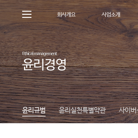
회사개요
사업소개
Ethical management
윤리경영
윤리규범
윤리실천특별약관
사이버