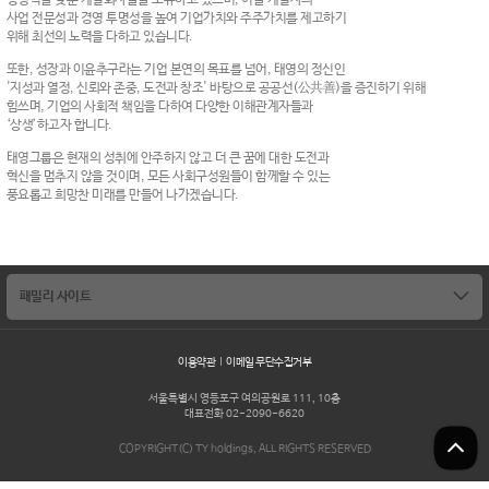
경쟁력을 갖춘 계열회사들을 보유하고 있으며, 이들 계열사의
사업 전문성과 경영 투명성을 높여 기업가치와 주주가치를 제고하기
위해 최선의 노력을 다하고 있습니다.
또한, 성장과 이윤추구라는 기업 본연의 목표를 넘어, 태영의 정신인
'지성과 열정, 신뢰와 존중, 도전과 창조' 바탕으로 공공선(公共善)을 증진하기 위해
힘쓰며, 기업의 사회적 책임을 다하여 다양한 이해관계자들과
‘상생’하고자 합니다.
태영그룹은 현재의 성취에 안주하지 않고 더 큰 꿈에 대한 도전과
혁신을 멈추지 않을 것이며, 모든 사회구성원들이 함께할 수 있는
풍요롭고 희망찬 미래를 만들어 나가겠습니다.
패밀리 사이트
태영건설
블루원
이용약관
이메일 무단수집거부
SBS
서울특별시 영등포구 여의공원로 111, 10층
대표전화
02-2090-6620
COPYRIGHT(C) TY holdings, ALL RIGHTS RESERVED