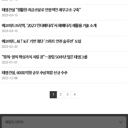
태영건설 “원활한 자금조달로 안정적인 재무구조 구축”
2023-03-13
에코비트프리텍, ‘2023 인터배터리’서 폐배터리 재활용 기술 소개
2023-03-10
에코비트, AI ? IoT 기반 첨단 ‘스마트 안전 솔루션’ 도입
2023-02-20
“원칙·정직 핵심가치 지킬 것”…창립 50주년 맞은 태영그룹
2023-01-01
태영건설, 6000억원 규모 주상복합 신규 수주
2022-12-08
1
2
3
4
패밀리 사이트
태영건설